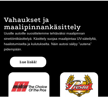
Vahaukset ja
maalipinnankäsittely
Uusille autoille suosittelemme tehtäväksi maalipinnan
sinetöintikäsittelyä. Käsittely suojaa maalipintaa UV-säteilyltä,
haalistumiselta ja kulutukselta. Näin autosi säilyy ”uutena”
pidempään.
Lue lisää!